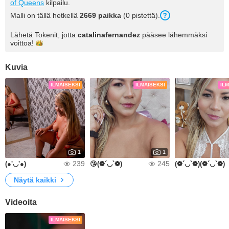
of Queens
kilpailu.
Malli on tällä hetkellä
2669 paikka
(0 pistettä).
Lähetä Tokenit, jotta
catalinafernandez
pääsee lähemmäksi
voittoa!
Kuvia
ILMAISEKSI
ILMAISEKSI
IL
1
1
239
245
(●'◡'●)
😘(❁´◡`❁)
(❁´◡`❁)(❁´◡`❁)
Näytä kaikki
Videoita
ILMAISEKSI