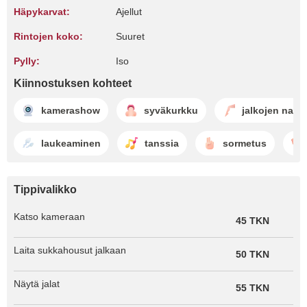
Häpykarvat:
Ajellut
Rintojen koko:
Suuret
Pylly:
Iso
Kiinnostuksen kohteet
kamerashow
syväkurkku
jalkojen naint
laukeaminen
tanssia
sormetus
Tippivalikko
Katso kameraan
45 TKN
Laita sukkahousut jalkaan
50 TKN
Näytä jalat
55 TKN