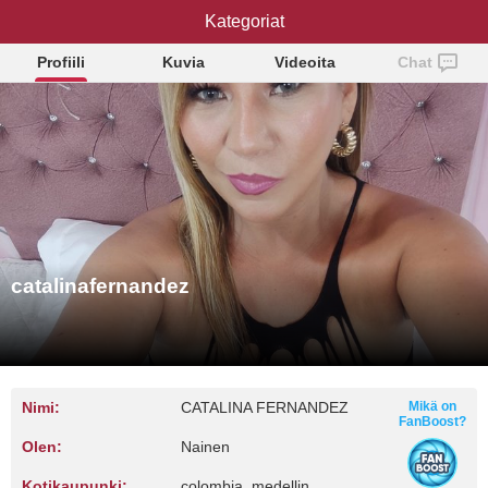
catalinafernandez
Kategoriat
Profiili
Kuvia
Videoita
Chat
catalinafernandez
Nimi:
CATALINA FERNANDEZ
Mikä on
FanBoost?
Olen:
Nainen
Kotikaupunki:
colombia, medellin