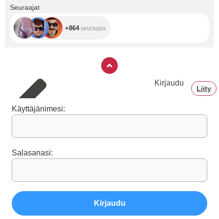
+864
Seuraajat
+864
seuraajia
Kirjaudu
Liity
Käyttäjänimesi:
Salasanasi:
Kirjaudu