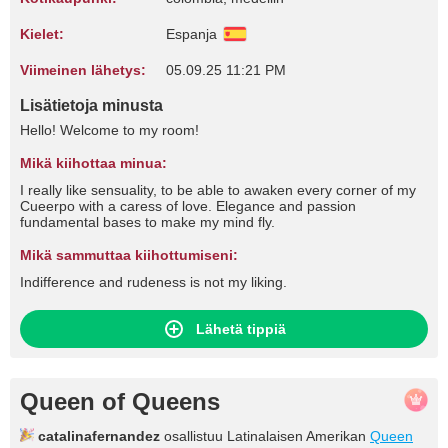
Kielet:
Espanja
Viimeinen lähetys:
05.09.25 11:21 PM
Lisätietoja minusta
Hello! Welcome to my room!
Mikä kiihottaa minua:
I really like sensuality, to be able to awaken every corner of my
Cueerpo with a caress of love. Elegance and passion
fundamental bases to make my mind fly.
Mikä sammuttaa kiihottumiseni:
Indifference and rudeness is not my liking.
Lähetä tippiä
Queen of Queens
catalinafernandez
osallistuu Latinalaisen Amerikan
Queen