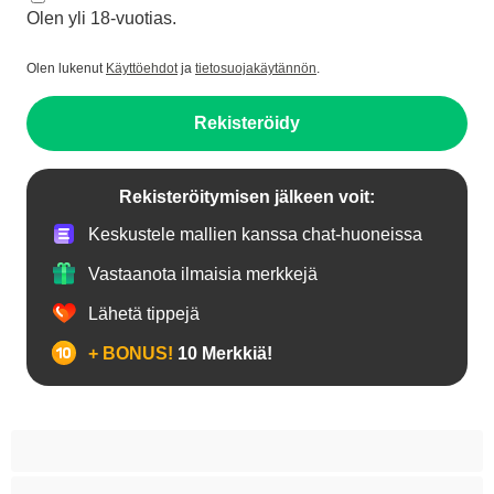
Olen yli 18-vuotias.
Olen lukenut
Käyttöehdot
ja
tietosuojakäytännön
.
Rekisteröidy
Rekisteröitymisen jälkeen voit:
Keskustele mallien kanssa chat-huoneissa
Vastaanota ilmaisia merkkejä
Lähetä tippejä
+ BONUS!
10 Merkkiä!
18+ teinejä
Aasialaisia