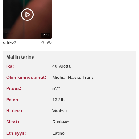
1:31
90
u like?
Mallin tarina
Ikä:
40 vuotta
Olen kiinnostunut:
Miehiä, Naisia, Trans
Pituus:
5'7"
Paino:
132 lb
Hiukset:
Vaaleat
Silmät:
Ruskeat
Etnisyys:
Latino