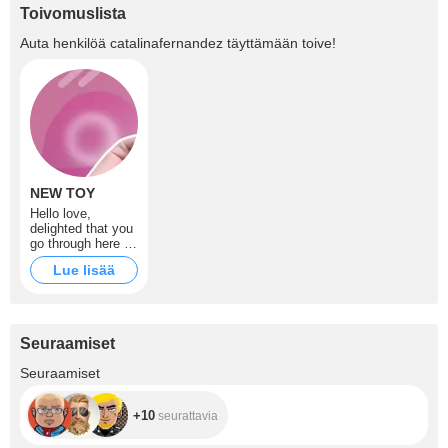
Toivomuslista
Auta henkilöä
catalinafernandez
täyttämään toive!
NEW TOY
Hello love,
delighted that you
go through here ...
I hope we help
Lue lisää
you to enjoy
together.
Seuraamiset
+10
Seuraamiset
+10
seurattavia