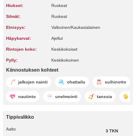
Hiukset:
Ruskeat
Silmät:
Ruskeat
Etnisyys:
Valkoinen/Kaukasialainen
Häpykarvat:
Ajellut
Rintojen koko:
Keskikokoiset
Pylly:
Keskikokoinen
Kiinnostuksen kohteet
jalkojen nainti
chattailu
suihinotto
nautinto
unelmointi
tanssia
k
Tippivalikko
Aalto
3 TKN