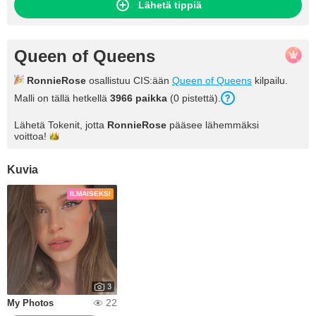
Lähetä tippiä
Queen of Queens
RonnieRose
osallistuu CIS:ään
Queen of Queens
kilpailu.
Malli on tällä hetkellä
3966 paikka
(0 pistettä).
Lähetä Tokenit, jotta
RonnieRose
pääsee lähemmäksi
voittoa!
Kuvia
ILMAISEKSI
3
22
My Photos