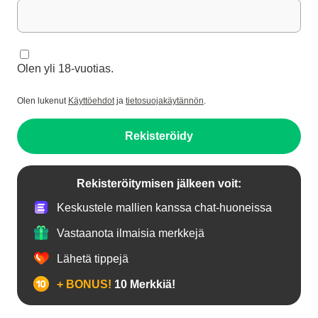
Olen yli 18-vuotias.
Olen lukenut
Käyttöehdot
ja
tietosuojakäytännön
.
Rekisteröidy
Rekisteröitymisen jälkeen voit:
Keskustele mallien kanssa chat-huoneissa
Vastaanota ilmaisia merkkejä
Lähetä tippejä
+ BONUS!
10 Merkkiä!