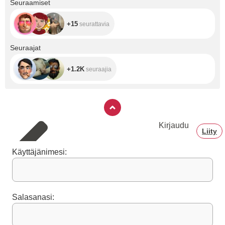
Seuraamiset
+15
seurattavia
+1.2K
Seuraajat
+1.2K
seuraajia
Kirjaudu
Liity
Käyttäjänimesi:
Salasanasi: