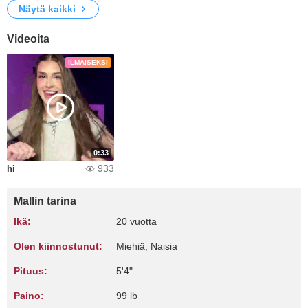
Näytä kaikki
Videoita
ILMAISEKSI
0:33
933
hi
Mallin tarina
Ikä:
20 vuotta
Olen kiinnostunut:
Miehiä, Naisia
Pituus:
5'4"
Paino:
99 lb