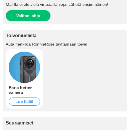
Mallilla ei ole vielä virtuaalilahjoja. Lähetä ensimmäinen!
Valitse lahja
Toivomuslista
Auta henkilöä
RonnieRose
täyttämään toive!
For a better
camera
Lue lisää
Seuraamiset
+15