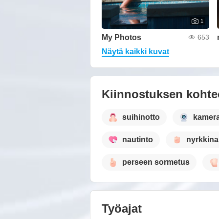
1
My Photos
653
Näytä kaikki kuvat
Kiinnostuksen kohte
suihinotto
kamer
nautinto
nyrkkinai
perseen sormetus
Työajat