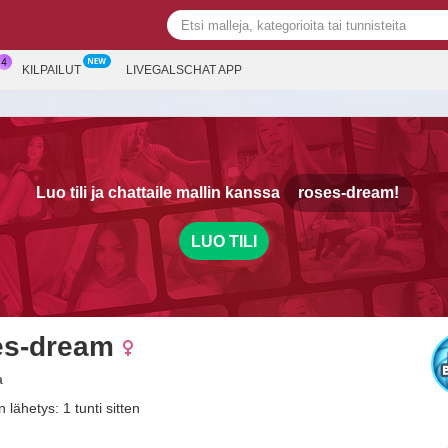
KILPAILUT
LIVEGALSCHAT APP
Luo tili ja chattaile mallin kanssa
roses-dream!
LUO TILI
es-dream
a
 lähetys: 1 tunti sitten