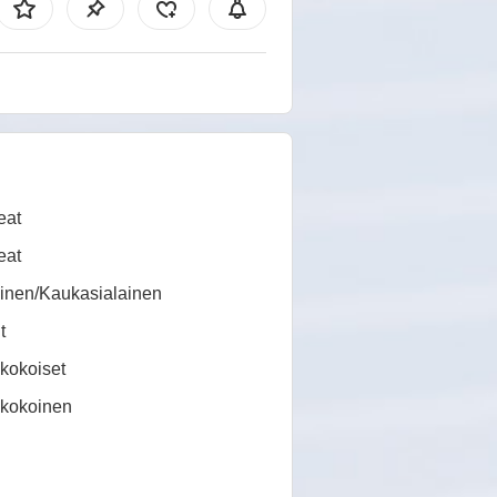
eat
eat
inen/Kaukasialainen
t
kokoiset
ikokoinen