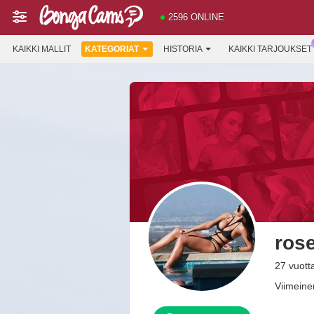
2596 ONLINE
KAIKKI MALLIT
KATEGORIAT
HISTORIA
KAIKKI TARJOUKSET
ros
27 vuott
Viimeinen