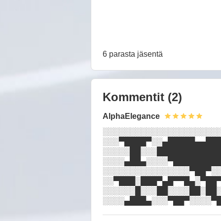
6 parasta jäsentä
Kommentit
(2)
AlphaElegance
░░░░░░░░░░░░░░░░░░░░░░
░░░▀████▀░░▄█████▄▄███
░░░░░██░░░████████████
░░░░▄██▄░░░░▀█████████
░░░░░░░░░░░░░░░░▀██▀░░
░░▀███░███▀▄█▀▀█▄░▀██▀
░░░░░░█░░░██░░░░██░██░
░░░░▄███▄░░░▀██▀░░░░▀█