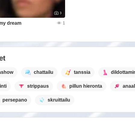
3
my dream
1
et
ashow
chattailu
tanssia
dildottami
nti
strippaus
pillun hieronta
anaali
persepano
skruittailu