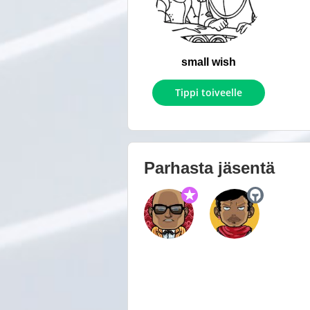
small wish
Tippi toiveelle
Parhasta jäsentä