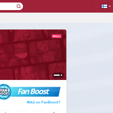
Fan Boost
Mikä on FanBoost?