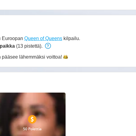
uu Euroopan
Queen of Queens
kilpailu.
 paikka
(13 pistettä).
m
pääsee lähemmäksi
voittoa!
50 Polettia