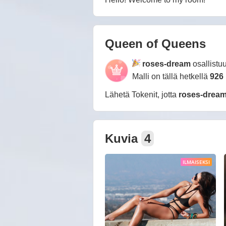
Queen of Queens
roses-dream
osallist
Malli on tällä hetkellä
926
Lähetä Tokenit, jotta
roses-drea
Kuvia
4
ILMAISEKSI