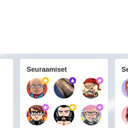
Seuraamiset
S