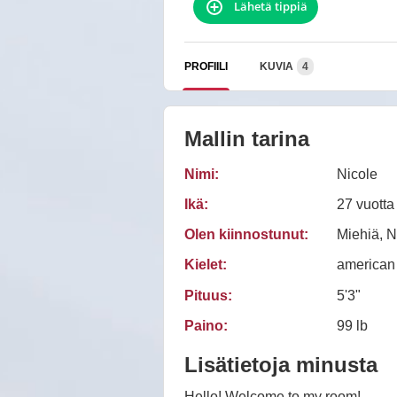
Lähetä tippiä
PROFIILI
KUVIA
4
Mallin tarina
Nimi:
Nicole
Ikä:
27 vuotta
Olen kiinnostunut:
Miehiä, N
Kielet:
american
Pituus:
5'3"
Paino:
99 lb
Lisätietoja minusta
Hello! Welcome to my room!