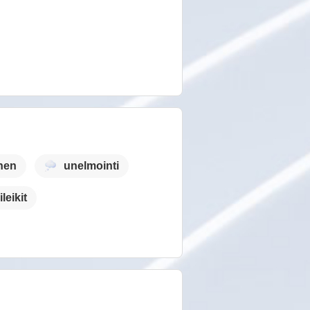
nen
unelmointi
leikit